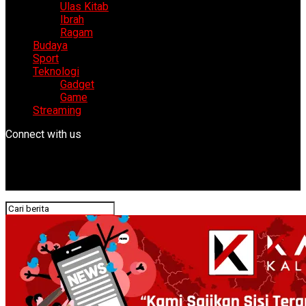
Ulas Kitab
Ibrah
Ragam
Budaya
Sport
Teknologi
Gadget
Game
Streaming
Connect with us