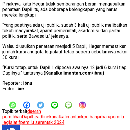
Pihaknya, kata Hegar tidak sembarangan berani mengusulkan
penataan Dapil itu, ada beberapa kelengkapan yang harus
mereka lengkapi.
“Yang pastinya ada uji publik, sudah 3 kali uji publik melibatkan
tokoh masyarakat, aparat pemerintah, akademisi dan partai
politik, serta Bawasalu,” jelasnya.
Walau diusulkan penataan menjadi 5 Dapil, Hegar memastikan
jumlah kursi anggota legislatif tetap seperti sebelumnya yakni
30 kursi.
“Kursi tetap, untuk Dapil 1 dipecah awalnya 12 jadi 6 kursi tiap
Dapilnya,” tuntasnya.
(Kanalkalimantan.com/ibnu)
Reporter :
ibnu
Editor :
bie
Topik terkait
daerah
pemilihan
Dapil
headline
kanalkalimantan
kpu banjarbaru
pemilu
legislatif
pemilu serentak 2024