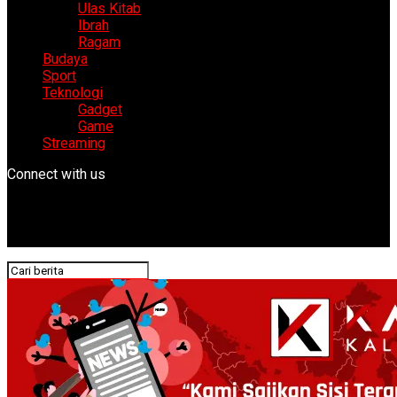
Ulas Kitab
Ibrah
Ragam
Budaya
Sport
Teknologi
Gadget
Game
Streaming
Connect with us