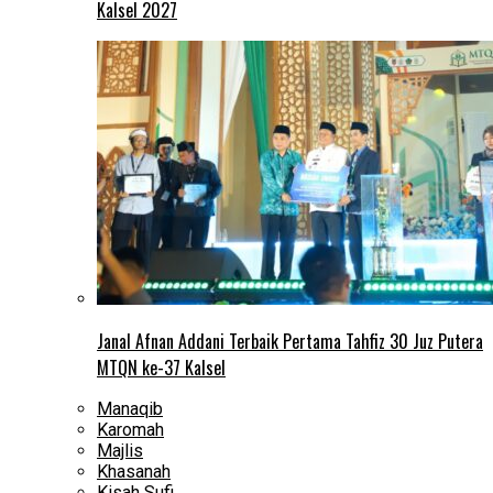
Kalsel 2027
Janal Afnan Addani Terbaik Pertama Tahfiz 30 Juz Putera
MTQN ke-37 Kalsel
Manaqib
Karomah
Majlis
Khasanah
Kisah Sufi