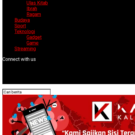
Ulas Kitab
Ibrah
Ragam
Budaya
Sport
Teknologi
Gadget
Game
Streaming
Connect with us