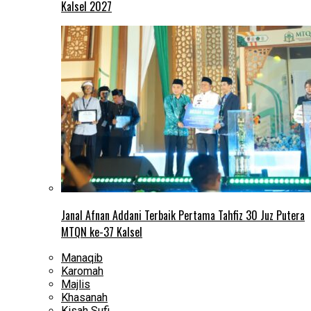
Kalsel 2027
Janal Afnan Addani Terbaik Pertama Tahfiz 30 Juz Putera
MTQN ke-37 Kalsel
Manaqib
Karomah
Majlis
Khasanah
Kisah Sufi