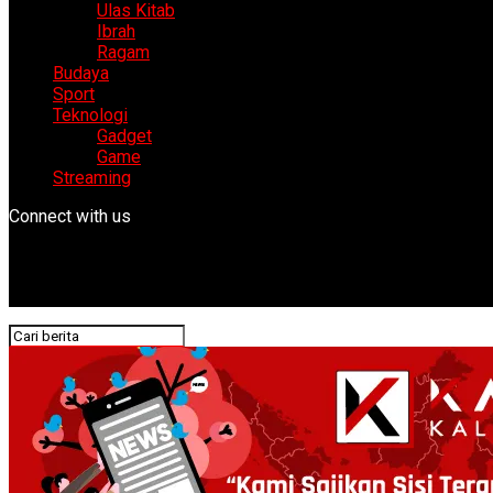
Ulas Kitab
Ibrah
Ragam
Budaya
Sport
Teknologi
Gadget
Game
Streaming
Connect with us