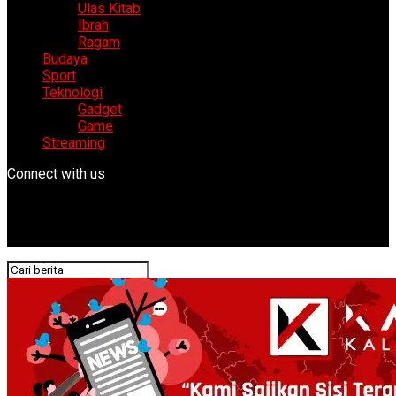
Ulas Kitab
Ibrah
Ragam
Budaya
Sport
Teknologi
Gadget
Game
Streaming
Connect with us