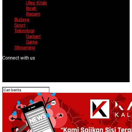
Ulas Kitab
Ibrah
Ragam
Budaya
Sport
Teknologi
Gadget
Game
Streaming
Connect with us