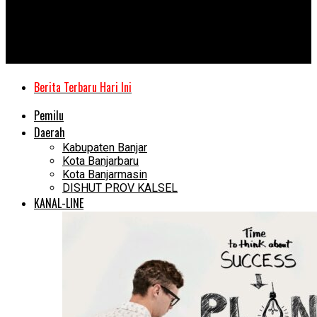
Kanal Kalimantan
Lepas Atlet Balangan ke Popda Kalsel, Bonus Emas Rp25 Juta
Menanti
Berita Terbaru Hari Ini
Pemilu
Daerah
Kabupaten Banjar
Kota Banjarbaru
Kota Banjarmasin
DISHUT PROV KALSEL
KANAL-LINE