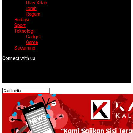
Ulas Kitab
Ibrah
Ragam
Budaya
Sport
Teknologi
Gadget
Game
Streaming
Connect with us