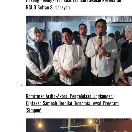
Dukung Peningkatan Kualitas dan Layanan Kesehatan
RSUD Sultan Suriansyah
Komitmen Arifin-Akbari Pengelolaan Lingkungan:
Ciptakan Sampah Bernilai Ekonomis Lewat Program
‘Simpun’