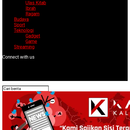
Ulas Kitab
Ibrah
Ragam
Budaya
Sport
Teknologi
Gadget
Game
Streaming
Connect with us