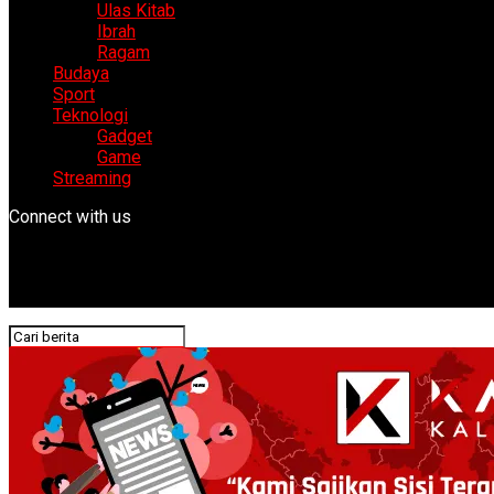
Ulas Kitab
Ibrah
Ragam
Budaya
Sport
Teknologi
Gadget
Game
Streaming
Connect with us