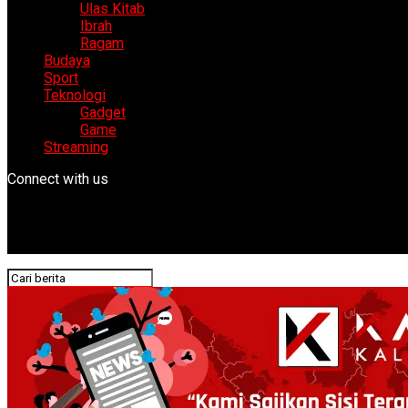
Ulas Kitab
Ibrah
Ragam
Budaya
Sport
Teknologi
Gadget
Game
Streaming
Connect with us