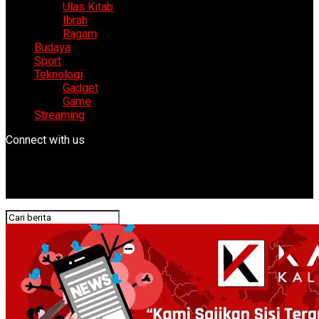
Ulas Kitab
Ibrah
Ragam
Budaya
Sport
Teknologi
Gadget
Game
Streaming
Connect with us