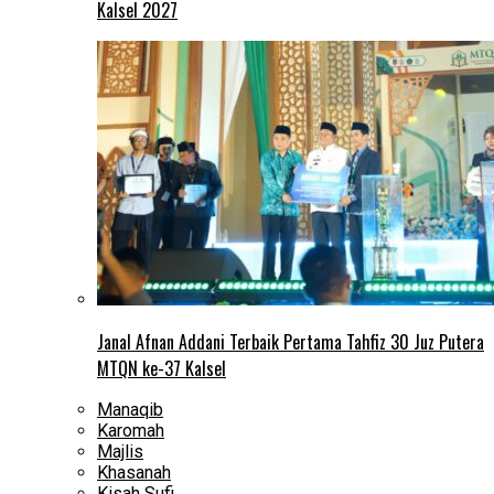
Kalsel 2027
Janal Afnan Addani Terbaik Pertama Tahfiz 30 Juz Putera
MTQN ke-37 Kalsel
Manaqib
Karomah
Majlis
Khasanah
Kisah Sufi