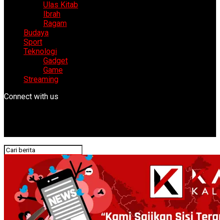
Ulas Kitab
Ibrah
Ragam
Budaya
Sport
Teknologi
Gadget
Game
Streaming
Connect with us