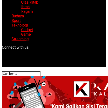
Ulas Kitab
Ibrah
Ragam
Budaya
Sport
Teknologi
Gadget
Game
Streaming
Connect with us