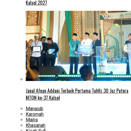
Kalsel 2027
Janal Afnan Addani Terbaik Pertama Tahfiz 30 Juz Putera
MTQN ke-37 Kalsel
Manaqib
Karomah
Majlis
Khasanah
Kisah Sufi