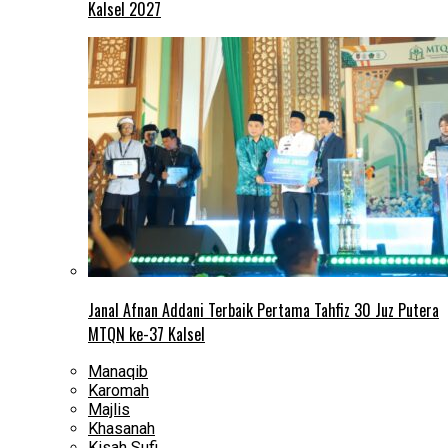
Kalsel 2027
Janal Afnan Addani Terbaik Pertama Tahfiz 30 Juz Putera
MTQN ke-37 Kalsel
Manaqib
Karomah
Majlis
Khasanah
Kisah Sufi