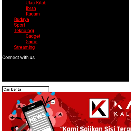
Ulas Kitab
Ibrah
Ragam
Budaya
Sport
Teknologi
Gadget
Game
Streaming
Connect with us