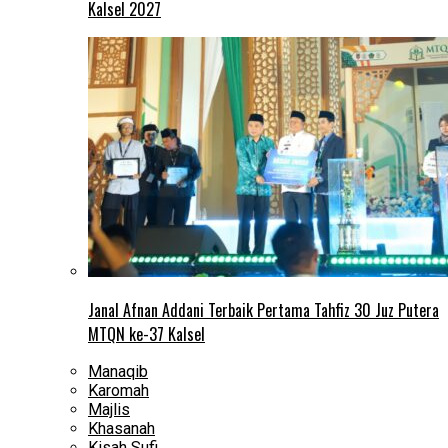
Kalsel 2027
Janal Afnan Addani Terbaik Pertama Tahfiz 30 Juz Putera
MTQN ke-37 Kalsel
Manaqib
Karomah
Majlis
Khasanah
Kisah Sufi