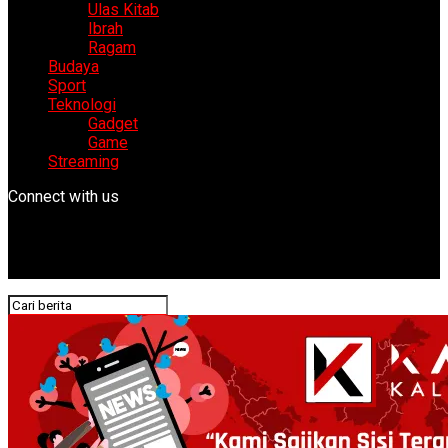
Ulas Kitab
Ibrah
Ragam
Budaya
Sport
Teknologi
Gadget
Game
Streaming
Connect with us