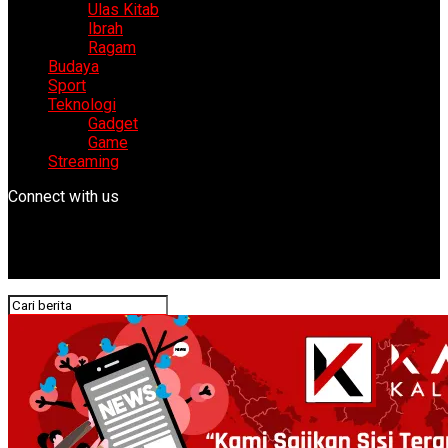
Ulas Kitab
Ibrah
Ragam
Budaya
Sport
Teknologi
Gadget
Game
Streaming
Connect with us