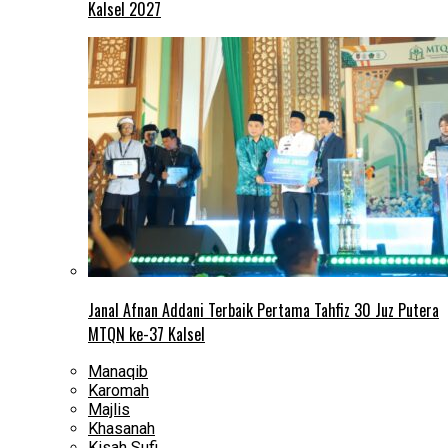
Kalsel 2027
Janal Afnan Addani Terbaik Pertama Tahfiz 30 Juz Putera
MTQN ke-37 Kalsel
Manaqib
Karomah
Majlis
Khasanah
Kisah Sufi