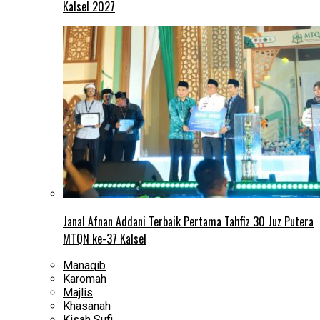
Kalsel 2027
Janal Afnan Addani Terbaik Pertama Tahfiz 30 Juz Putera
MTQN ke-37 Kalsel
Manaqib
Karomah
Majlis
Khasanah
Kisah Sufi