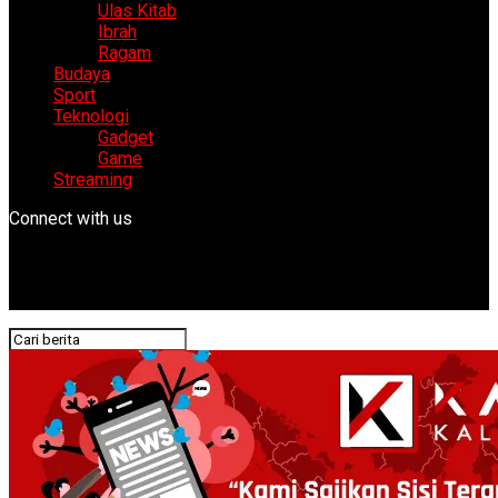
Ulas Kitab
Ibrah
Ragam
Budaya
Sport
Teknologi
Gadget
Game
Streaming
Connect with us