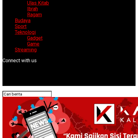
Ulas Kitab
Ibrah
Ragam
Budaya
Sport
Teknologi
Gadget
Game
Streaming
Connect with us