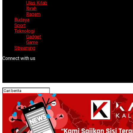
Ulas Kitab
Ibrah
Ragam
Budaya
Sport
Teknologi
Gadget
Game
Streaming
Connect with us