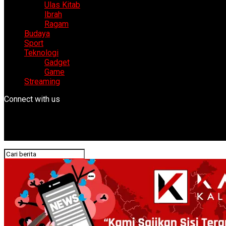
Ulas Kitab
Ibrah
Ragam
Budaya
Sport
Teknologi
Gadget
Game
Streaming
Connect with us