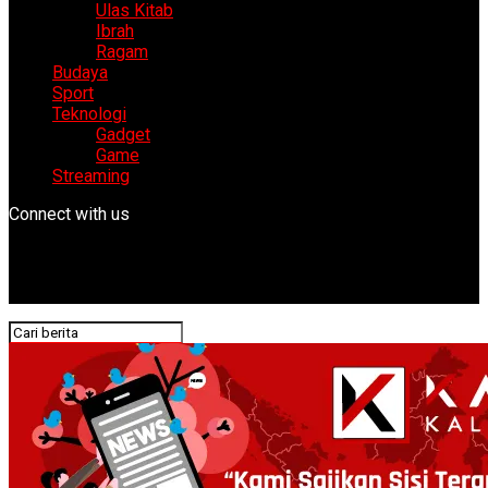
Ulas Kitab
Ibrah
Ragam
Budaya
Sport
Teknologi
Gadget
Game
Streaming
Connect with us