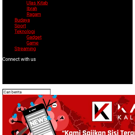
Ulas Kitab
Ibrah
Ragam
Budaya
Sport
Teknologi
Gadget
Game
Streaming
Connect with us