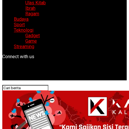
Ulas Kitab
Ibrah
Ragam
Budaya
Sport
Teknologi
Gadget
Game
Streaming
Connect with us