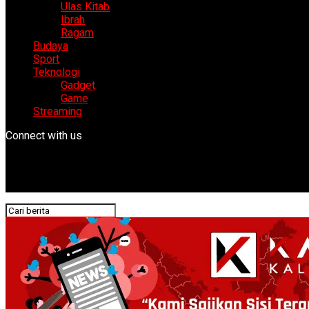
Ulas Kitab
Ibrah
Ragam
Budaya
Sport
Teknologi
Gadget
Game
Streaming
Connect with us