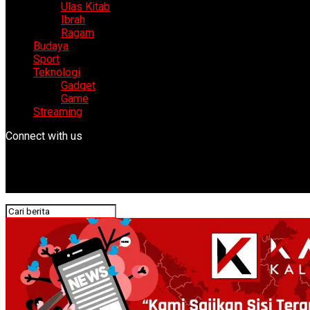
Ulas Kitab
Ibrah
Ragam
Budaya
Sport
Teknologi
Gadget
Game
Streaming
Connect with us