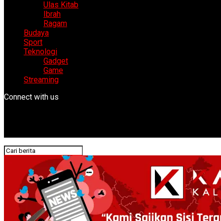
Ulas Kitab
Ibrah
Ragam
Budaya
Sport
Teknologi
Gadget
Game
Streaming
Connect with us