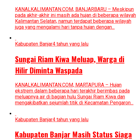
KANALKALIMANTAN.COM, BANJARBARU – Meskipun
pada akhir-akhir ini masih ada hujan di beberapa wilayah
Kalimantan Selatan, namun terdapat beberapa wilayah
juga yang mengalami hari tanpa hujan dengan...
Kabupaten Banjar
4 tahun yang lalu
Sungai Riam Kiwa Meluap, Warga di
Hilir Diminta Waspada
KANALKALIMANTAN.COM, MARTAPURA – Hujan
ekstrem dalam beberapa hari terakhir berimbas pada
meluapnya air di bagian hulu Sungai Riam Kiwa dan
mengakibatkan sejumlah titik di Kecamatan Pengaron...
Kabupaten Banjar
4 tahun yang lalu
Kabupaten Banjar Masih Status Siaga