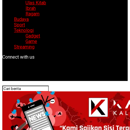
Ulas Kitab
Ibrah
Ragam
Budaya
Sport
Teknologi
Gadget
Game
Streaming
Connect with us