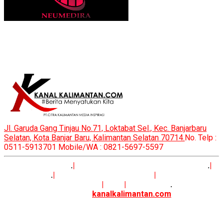
Property of:
Jl. Garuda Gang Tinjau No.71, Loktabat Sel., Kec. Banjarbaru
Selatan, Kota Banjar Baru, Kalimantan Selatan 70714.
No. Telp :
0511-5913701 Mobile/WA : 0821-5697-5597
Terms of Service
.
|
SERTIFIKAT FAKTUAL DEWAN PERS
.
|
Info Redaksi
.
|
Visi Kanalkalimantan.com
|
Pedoman
Pemberitaan Media Siber
|
SOP
|
Kanal FIles
.
Copyright © 2017-2024
kanalkalimantan.com