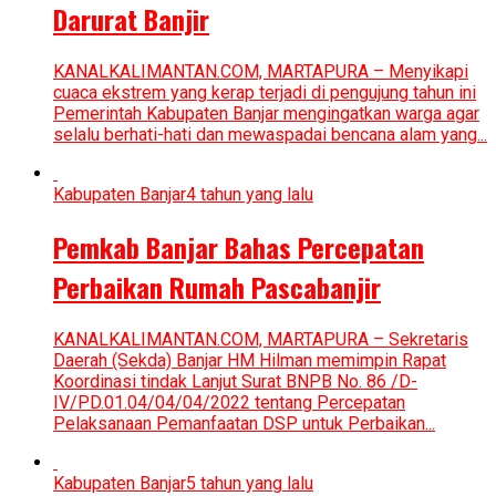
Darurat Banjir
KANALKALIMANTAN.COM, MARTAPURA – Menyikapi
cuaca ekstrem yang kerap terjadi di pengujung tahun ini
Pemerintah Kabupaten Banjar mengingatkan warga agar
selalu berhati-hati dan mewaspadai bencana alam yang...
Kabupaten Banjar
4 tahun yang lalu
Pemkab Banjar Bahas Percepatan
Perbaikan Rumah Pascabanjir
KANALKALIMANTAN.COM, MARTAPURA – Sekretaris
Daerah (Sekda) Banjar HM Hilman memimpin Rapat
Koordinasi tindak Lanjut Surat BNPB No. 86 /D-
IV/PD.01.04/04/04/2022 tentang Percepatan
Pelaksanaan Pemanfaatan DSP untuk Perbaikan...
Kabupaten Banjar
5 tahun yang lalu