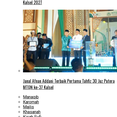
Kalsel 2027
Janal Afnan Addani Terbaik Pertama Tahfiz 30 Juz Putera
MTQN ke-37 Kalsel
Manaqib
Karomah
Majlis
Khasanah
Kisah Sufi