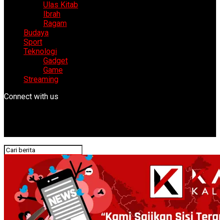
Ulas Kitab
Ibrah
Ragam
Budaya
Sport
Teknologi
Gadget
Game
Streaming
Connect with us