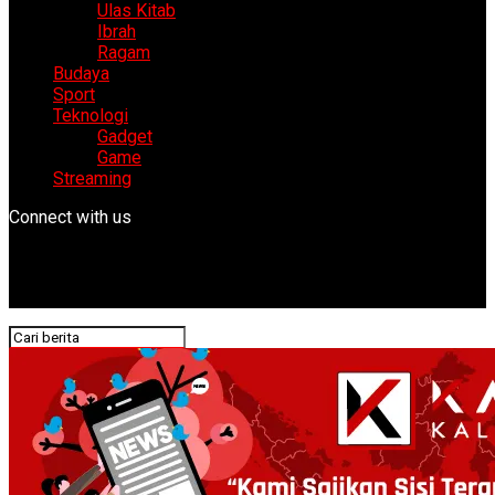
Ulas Kitab
Ibrah
Ragam
Budaya
Sport
Teknologi
Gadget
Game
Streaming
Connect with us