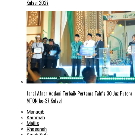
Kalsel 2027
Janal Afnan Addani Terbaik Pertama Tahfiz 30 Juz Putera
MTQN ke-37 Kalsel
Manaqib
Karomah
Majlis
Khasanah
Kisah Sufi