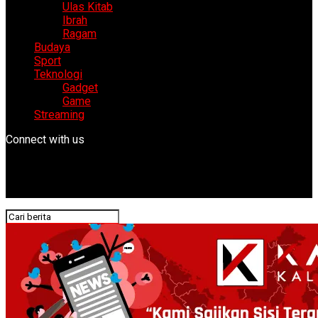
Ulas Kitab
Ibrah
Ragam
Budaya
Sport
Teknologi
Gadget
Game
Streaming
Connect with us