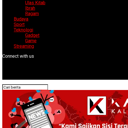
Ulas Kitab
Ibrah
Ragam
Budaya
Sport
Teknologi
Gadget
Game
Streaming
Connect with us