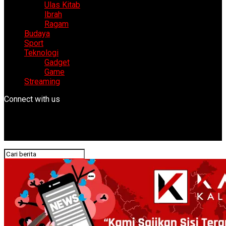
Ulas Kitab
Ibrah
Ragam
Budaya
Sport
Teknologi
Gadget
Game
Streaming
Connect with us