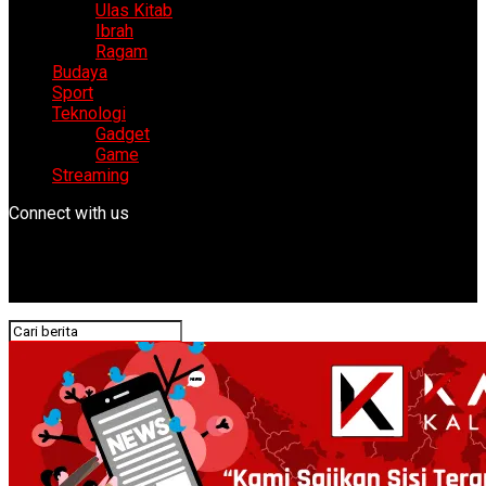
Ulas Kitab
Ibrah
Ragam
Budaya
Sport
Teknologi
Gadget
Game
Streaming
Connect with us