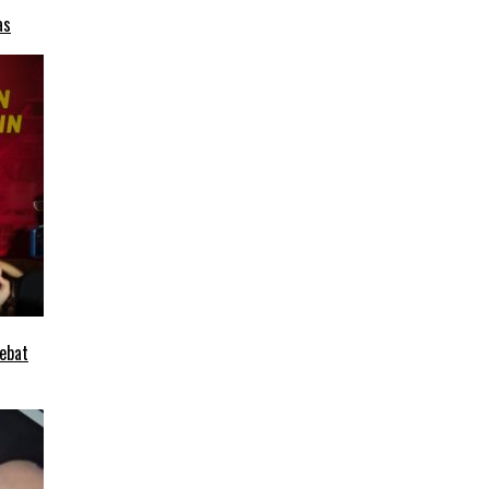
as
ebat