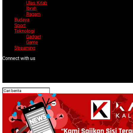
Ulas Kitab
Ibrah
Ragam
Budaya
Sport
Teknologi
Gadget
Game
Streaming
Connect with us