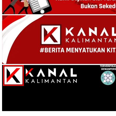
Kanal Kalimantan
Kloter 13 Penutup Embarkasi Haji Banjarmasin, Wabup HSU Iku