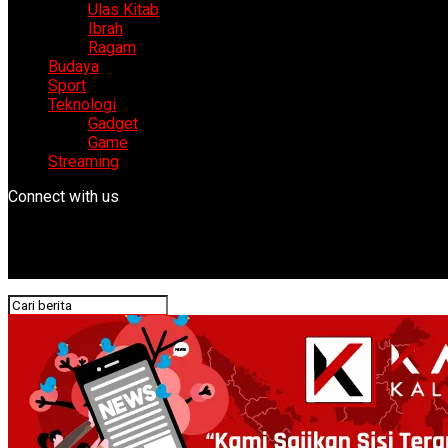
Ulas Kitab
Ibrah
Ragam
Budaya
Sport
Teknologi
Gadget
Game
Streaming
Connect with us