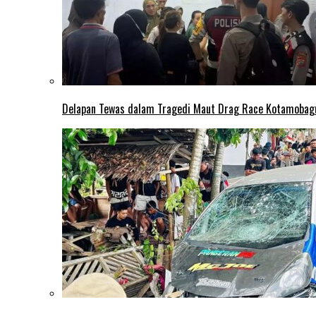
Delapan Tewas dalam Tragedi Maut Drag Race Kotamobag