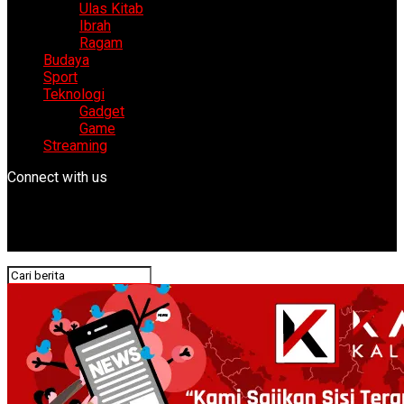
Ulas Kitab
Ibrah
Ragam
Budaya
Sport
Teknologi
Gadget
Game
Streaming
Connect with us