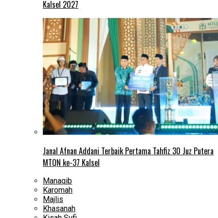
Kalsel 2027
Janal Afnan Addani Terbaik Pertama Tahfiz 30 Juz Putera
MTQN ke-37 Kalsel
Manaqib
Karomah
Majlis
Khasanah
Kisah Sufi