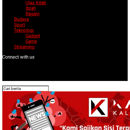
Ulas Kitab
Ibrah
Ragam
Budaya
Sport
Teknologi
Gadget
Game
Streaming
Connect with us