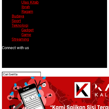
Ulas Kitab
Ibrah
Ragam
Budaya
Sport
Teknologi
Gadget
Game
Streaming
Connect with us