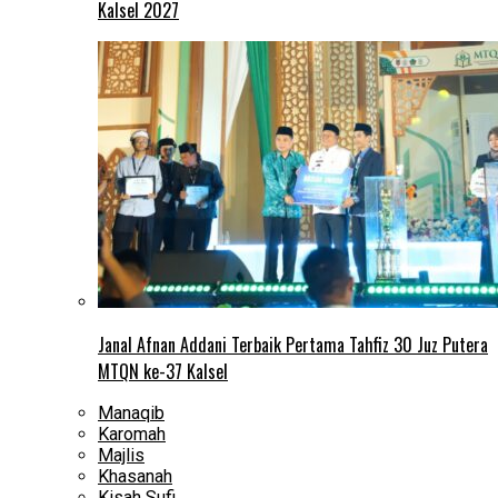
Kalsel 2027
Janal Afnan Addani Terbaik Pertama Tahfiz 30 Juz Putera
MTQN ke-37 Kalsel
Manaqib
Karomah
Majlis
Khasanah
Kisah Sufi