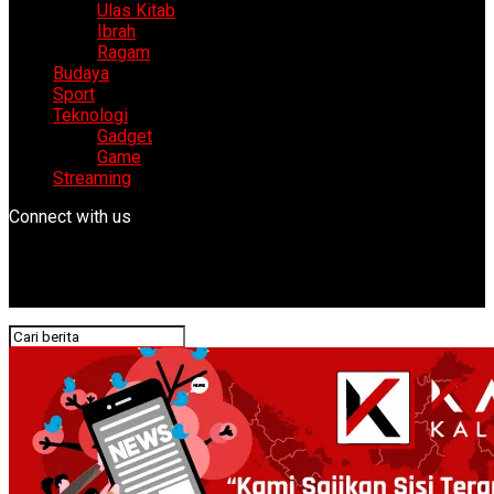
Ulas Kitab
Ibrah
Ragam
Budaya
Sport
Teknologi
Gadget
Game
Streaming
Connect with us