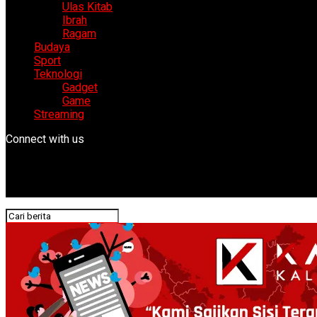
Ulas Kitab
Ibrah
Ragam
Budaya
Sport
Teknologi
Gadget
Game
Streaming
Connect with us