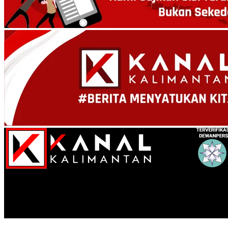
Kanal Kalimantan
Ini Surat Terbuka Denny Indrayana Jelang Putusan Pilgub Kalsel