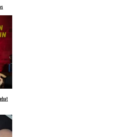
as
ebat