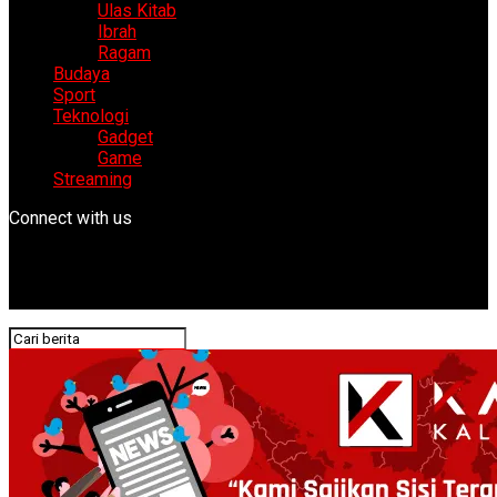
Ulas Kitab
Ibrah
Ragam
Budaya
Sport
Teknologi
Gadget
Game
Streaming
Connect with us