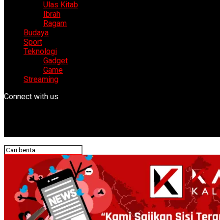
Ulas Kitab
Ibrah
Ragam
Budaya
Sport
Teknologi
Gadget
Game
Streaming
Connect with us