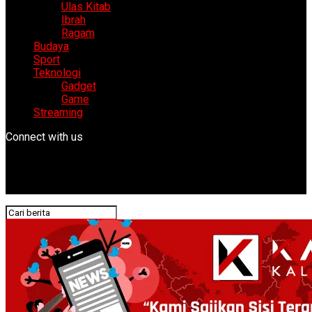
Ulas Kitab
Ibrah
Ragam
Budaya
Sport
Teknologi
Gadget
Game
Streaming
Connect with us