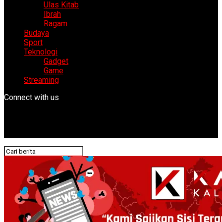
Ulas Kitab
Ibrah
Ragam
Budaya
Sport
Teknologi
Gadget
Game
Streaming
Connect with us