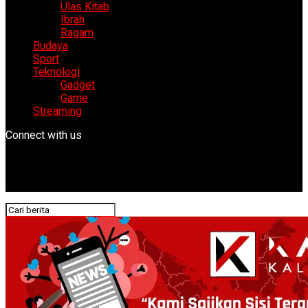
Ulas Kitab
Ibrah
Ragam
Budaya
Sport
Teknologi
Gadget
Game
Streaming
Connect with us