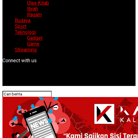
Ulas Kitab
Ibrah
Ragam
Budaya
Sport
Teknologi
Gadget
Game
Streaming
Connect with us