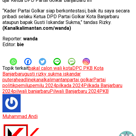
ujar Ketua DPD Partai Golkar Banjarbaru ini
“Kader Partai Golkar siap berkontestasi, baik itu saya secara
pribadi selaku Ketua DPD Partai Golkar Kota Banjarbaru
ataupun bapak Gusti Iskandar Sukma,” tandas Rizky.
(Kanalkalimantan.com/wanda)
Reporter:
wanda
Editor:
bie
Topik terkait
bakal calon wali kota
DPC PKB Kota
Banjarbaru
gusti rizky sukma iskandar
putera
headline
kanalkalimantan
partai golkar
Partai
politik
pemilu
pemilu 2024
pilkada 2024
Pilkada Banjarbaru
2024
pilwali banjarbaru
Pilwali Banjarbaru 2024
PKB
Muhammad Andi