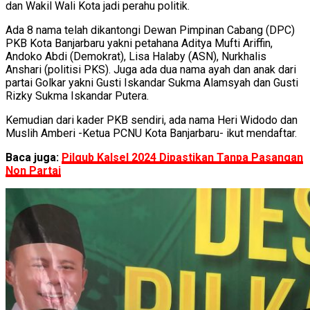
dan Wakil Wali Kota jadi perahu politik.
Ada 8 nama telah dikantongi Dewan Pimpinan Cabang (DPC)
PKB Kota Banjarbaru yakni petahana Aditya Mufti Ariffin,
Andoko Abdi (Demokrat), Lisa Halaby (ASN), Nurkhalis
Anshari (politisi PKS). Juga ada dua nama ayah dan anak dari
partai Golkar yakni Gusti Iskandar Sukma Alamsyah dan Gusti
Rizky Sukma Iskandar Putera.
Kemudian dari kader PKB sendiri, ada nama Heri Widodo dan
Muslih Amberi -Ketua PCNU Kota Banjarbaru- ikut mendaftar.
Baca juga:
Pilgub Kalsel 2024 Dipastikan Tanpa Pasangan
Non Partai