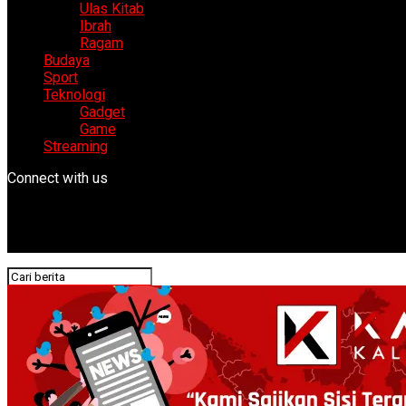
Ulas Kitab
Ibrah
Ragam
Budaya
Sport
Teknologi
Gadget
Game
Streaming
Connect with us