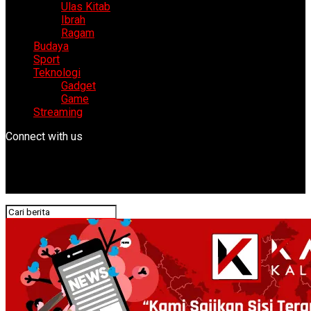
Ulas Kitab
Ibrah
Ragam
Budaya
Sport
Teknologi
Gadget
Game
Streaming
Connect with us