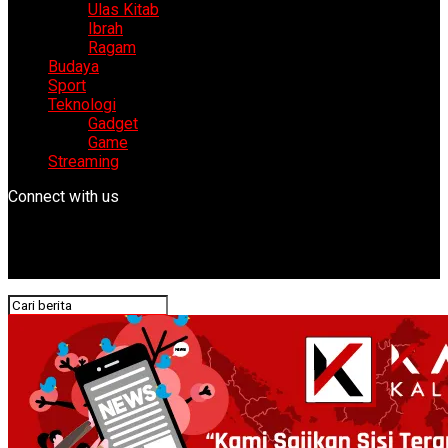
Ulas Kitab
Ibrah
Ragam
Budaya
Sport
Teknologi
Gadget
Game
Streaming
Connect with us